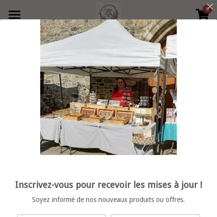
0
×
LES CATÉGORIES DE LA BOUTIQUE
Accueil
Précédent
Produits
Boutique
Toutes les catégories
collier
Contact
Bague
Retrouvez moi en boutique
vide poche
Rechercher
porte clé
Français
Inscrivez-vous pour recevoir les mises à jour !
décoration
Français
POWERED BY
Soyez informé de nos nouveaux produits ou offres.
bracelet femme