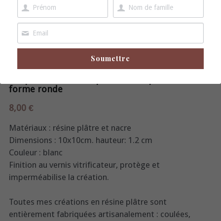
boucles d'oreille
broche
Soumettre
Coupelle décorative, plateau vide-poche, en
forme ronde
8,00 €
Matériaux : résine plâtre et nacre
Dimensions : 10x10cm. hauteur: 1.2 cm
Couleur : blanc
Finition au vernis vitrificateur, protège et
imperméabilise la création.
Toutes mes créations en résine plâtre sont
entièrement fabriquées artisanalement : coulées,