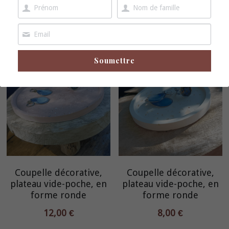
forme ronde
forme ronde
boucles d'oreille
12,00 €
12,00 €
broche
Soumettre
Coupelle décorative,
Coupelle décorative,
plateau vide-poche, en
plateau vide-poche, en
forme ronde
forme ronde
12,00 €
8,00 €