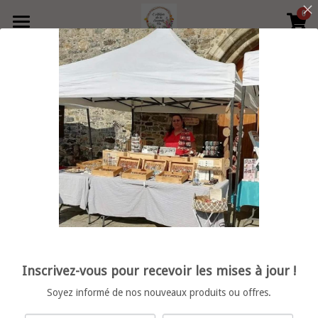
0
×
LES CATÉGORIES DE LA BOUTIQUE
Accueil
Précédent
Produits
Boutique
Toutes les catégories
collier
Contact
Bague
Retrouvez moi en boutique
vide poche
Rechercher
porte clé
Français
Inscrivez-vous pour recevoir les mises à jour !
décoration
Français
POWERED BY
Soyez informé de nos nouveaux produits ou offres.
bracelet femme