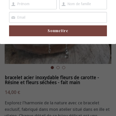
boucles d'oreille
broche
Soumettre
bracelet acier inoxydable fleurs de carotte -
Résine et fleurs séchées - fait main
14,00 €
Explorez l'harmonie de la nature avec ce bracelet
exclusif, fabriqué dans mon atelier situé dans en ille et
vilaine. Chaque détail de ce bijou délicat est une