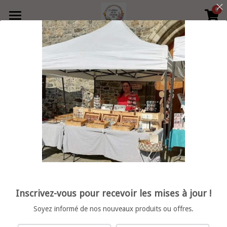
0
×
LES CATÉGORIES DE LA BOUTIQUE
Accueil
Précédent
Produits
Boutique
Toutes les catégories
collier
Contact
Bague
Retrouvez moi en boutique
vide poche
Rechercher
porte clé
Français
Inscrivez-vous pour recevoir les mises à jour !
décoration
Français
POWERED BY
Soyez informé de nos nouveaux produits ou offres.
bracelet femme