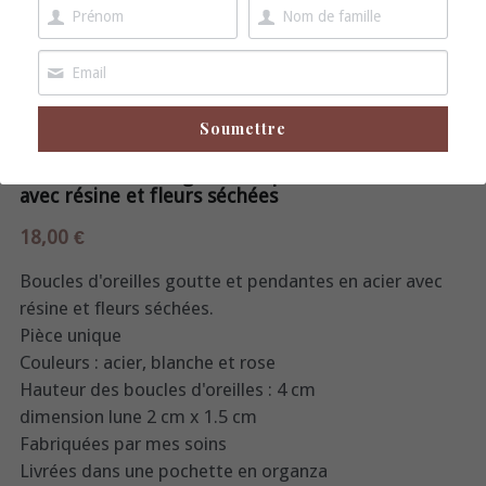
boucles d'oreille
broche
Soumettre
Boucles d'oreilles goutte et pendantes en acier
avec résine et fleurs séchées
18,00 €
Boucles d'oreilles goutte et pendantes en acier avec
résine et fleurs séchées.
Pièce unique
Couleurs : acier, blanche et rose
Hauteur des boucles d'oreilles : 4 cm
dimension lune 2 cm x 1.5 cm
Fabriquées par mes soins
Livrées dans une pochette en organza