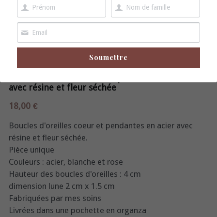
boucles d'oreille
broche
Soumettre
Boucles d'oreilles coeur et pendantes en acier
avec résine et fleur séchée
18,00 €
Boucles d'oreilles coeur et pendantes en acier avec
résine et fleur séchée.
Pièce unique
Couleurs : acier, blanche et rose
Hauteur des boucles d'oreilles : 4 cm
dimension lune 2 cm x 1.5 cm
Fabriquées par mes soins
Livrées dans une pochette en organza