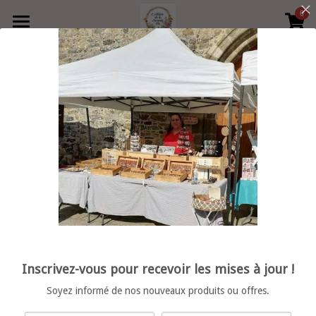
0
×
LES CATÉGORIES DE LA BOUTIQUE
Accueil
Précédent
Produits
Boutique
Toutes les catégories
collier
Contact
Bague
Retrouvez moi en boutique
vide poche
Rechercher
porte clé
Français
Inscrivez-vous pour recevoir les mises à jour !
décoration
Français
POWERED BY
Soyez informé de nos nouveaux produits ou offres.
bracelet femme