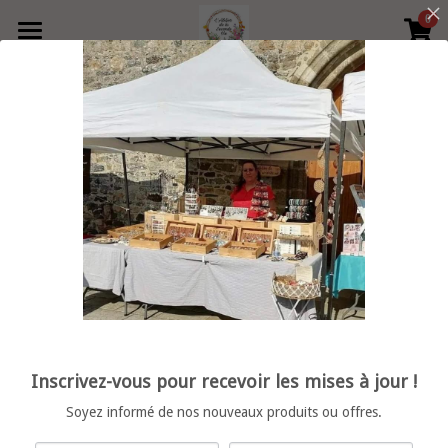
0
×
LES CATÉGORIES DE LA BOUTIQUE
Accueil
Précédent
Produits
Boutique
Toutes les catégories
collier
Contact
Bague
Retrouvez moi en boutique
vide poche
Rechercher
porte clé
Français
Inscrivez-vous pour recevoir les mises à jour !
décoration
Français
POWERED BY
Soyez informé de nos nouveaux produits ou offres.
bracelet femme