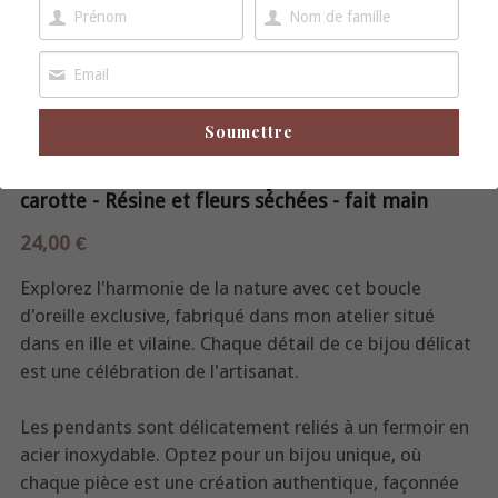
boucles d'oreille
broche
Soumettre
boucles d'oreille acier inoxydable fleurs de
carotte - Résine et fleurs séchées - fait main
24,00 €
Explorez l'harmonie de la nature avec cet boucle
d'oreille exclusive, fabriqué dans mon atelier situé
dans en ille et vilaine. Chaque détail de ce bijou délicat
est une célébration de l'artisanat.
Les pendants sont délicatement reliés à un fermoir en
acier inoxydable. Optez pour un bijou unique, où
chaque pièce est une création authentique, façonnée