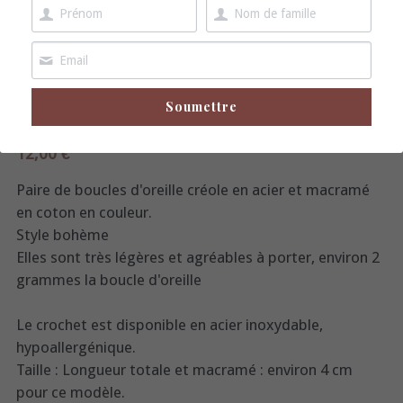
boucles d'oreille
broche
Soumettre
boucles d'oreilles "créole acier" et macramé rose
12,00 €
Paire de boucles d'oreille créole en acier et macramé
en coton en couleur.
Style bohème
Elles sont très légères et agréables à porter, environ 2
grammes la boucle d'oreille
Le crochet est disponible en acier inoxydable,
hypoallergénique.
Taille : Longueur totale et macramé : environ 4 cm
pour ce modèle.