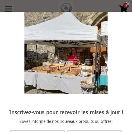
0
×
LES CATÉGORIES DE LA BOUTIQUE
Accueil
Précédent
Produits
Boutique
Toutes les catégories
collier
Contact
Bague
Retrouvez moi en boutique
vide poche
Rechercher
porte clé
Français
Inscrivez-vous pour recevoir les mises à jour !
décoration
Français
POWERED BY
Soyez informé de nos nouveaux produits ou offres.
bracelet femme